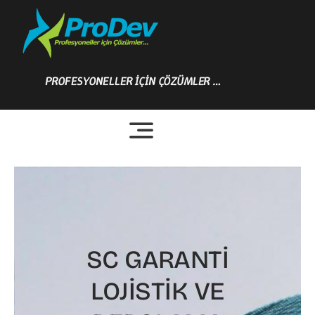
Skip
to
content
PROFESYONELLER İÇİN ÇÖZÜMLER …
SC GARANTİ
LOJİSTİK VE