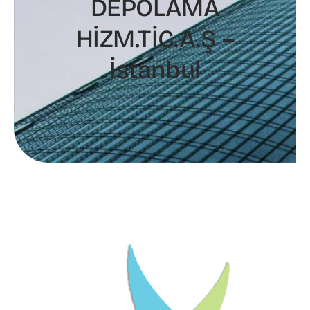
DEPOLAMA
HİZM.TİC.A.Ş –
İstanbul