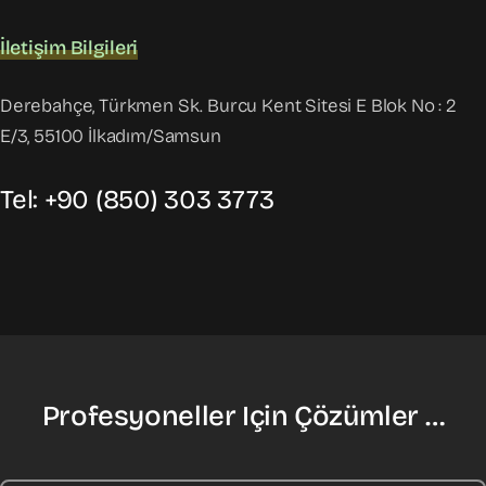
İletişim Bilgileri
Derebahçe, Türkmen Sk. Burcu Kent Sitesi E Blok No : 2
E/3, 55100 İlkadım/Samsun
Tel: +90 (850) 303 3773
Profesyoneller Için Çözümler …