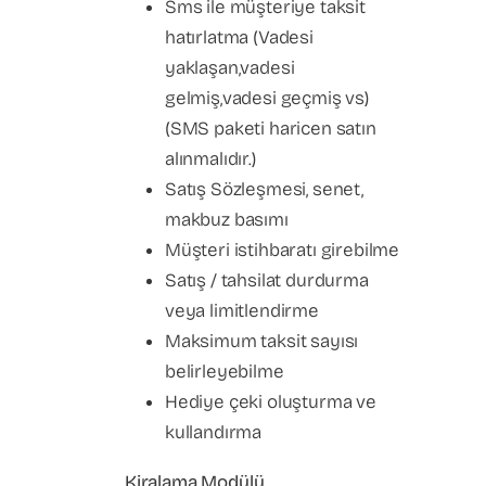
Sms ile müşteriye taksit
hatırlatma (Vadesi
yaklaşan,vadesi
gelmiş,vadesi geçmiş vs)
(SMS paketi haricen satın
alınmalıdır.)
Satış Sözleşmesi, senet,
makbuz basımı
Müşteri istihbaratı girebilme
Satış / tahsilat durdurma
veya limitlendirme
Maksimum taksit sayısı
belirleyebilme
Hediye çeki oluşturma ve
kullandırma
Kiralama Modülü