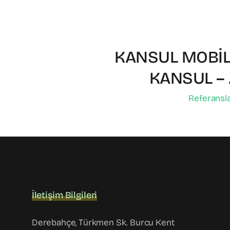
KANSUL MOBİ
KANSUL – 
Referansl
İletişim Bilgileri
Derebahçe, Türkmen Sk. Burcu Kent