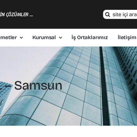
Search
ÇİN ÇÖZÜMLER …
for:
zmetler
Kurumsal
İş Ortaklarımız
İletişim
L – Samsun