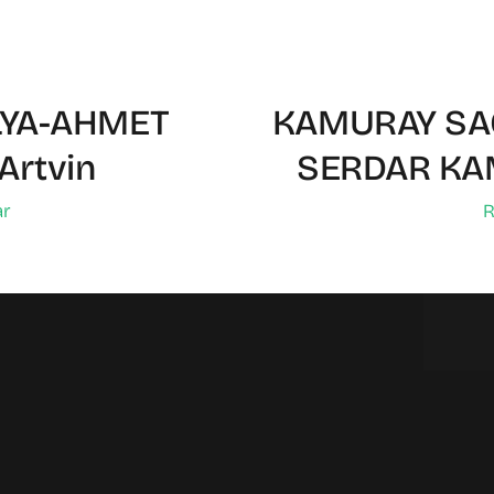
LYA-AHMET
KAMURAY SAĞ
Artvin
SERDAR KA
ar
R