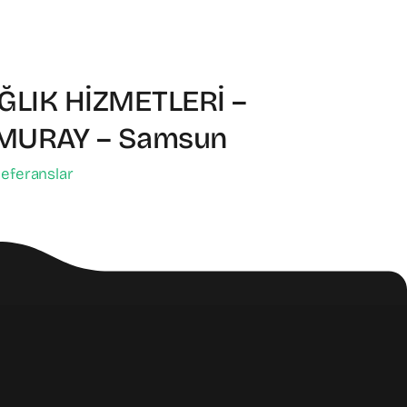
LIK HİZMETLERİ –
MURAY – Samsun
eferanslar