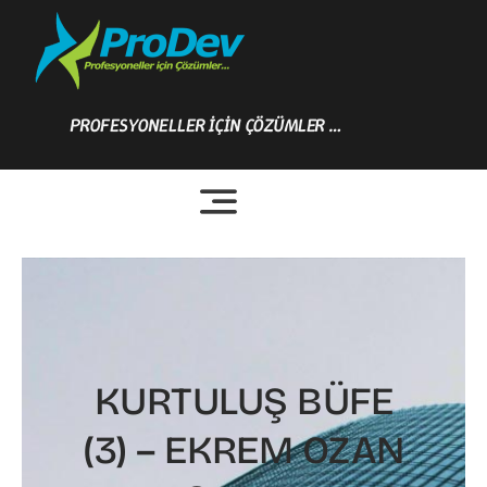
Skip
to
content
PROFESYONELLER İÇİN ÇÖZÜMLER …
KURTULUŞ BÜFE
(3) – EKREM OZAN