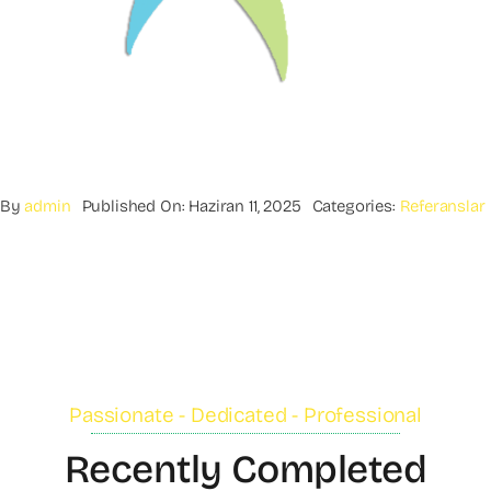
By
admin
Published On: Haziran 11, 2025
Categories:
Referanslar
Passionate - Dedicated - Professional
Recently Completed