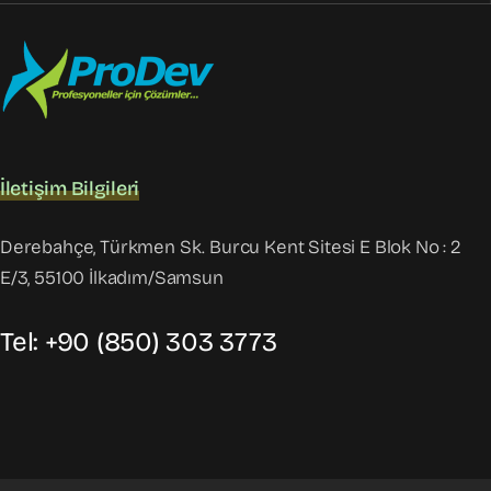
İletişim Bilgileri
Derebahçe, Türkmen Sk. Burcu Kent Sitesi E Blok No : 2
E/3, 55100 İlkadım/Samsun
Tel: +90 (850) 303 3773