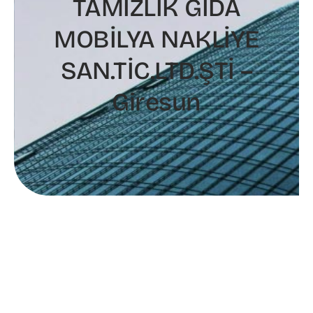
TAMİZLİK GIDA
MOBİLYA NAKLİYE
SAN.TİC.LTD.ŞTİ –
Giresun