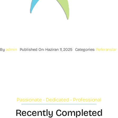
By
admin
Published On: Haziran 11, 2025
Categories:
Referanslar
Passionate - Dedicated - Professional
Recently Completed