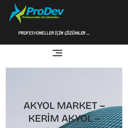
Skip
to
content
PROFESYONELLER İÇİN ÇÖZÜMLER …
AKYOL MARKET –
KERİM AKYOL –