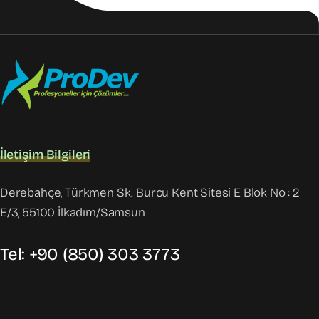
İletişim Bilgileri
Derebahçe, Türkmen Sk. Burcu Kent Sitesi E Blok No : 2
E/3, 55100 İlkadım/Samsun
Tel: +90 (850) 303 3773