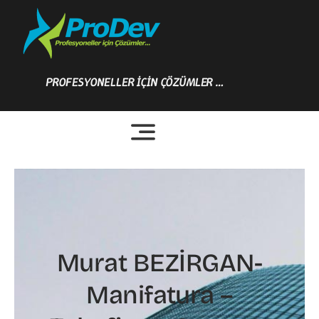
Skip
to
content
PROFESYONELLER İÇİN ÇÖZÜMLER …
Murat BEZİRGAN-
Manifatura –