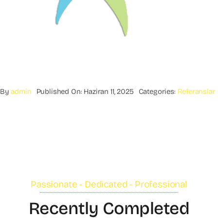
By
admin
Published On: Haziran 11, 2025
Categories:
Referanslar
Passionate - Dedicated - Professional
Recently Completed