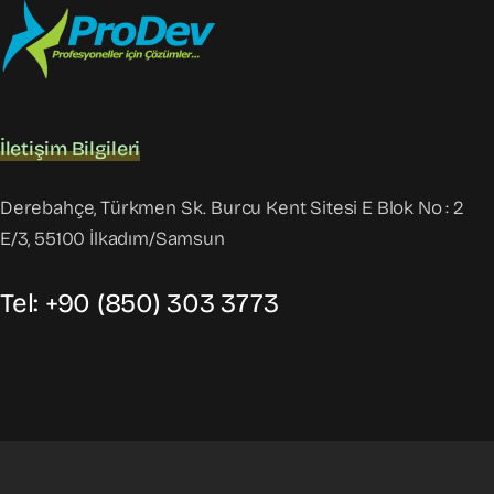
İletişim Bilgileri
Derebahçe, Türkmen Sk. Burcu Kent Sitesi E Blok No : 2
E/3, 55100 İlkadım/Samsun
Tel: +90 (850) 303 3773