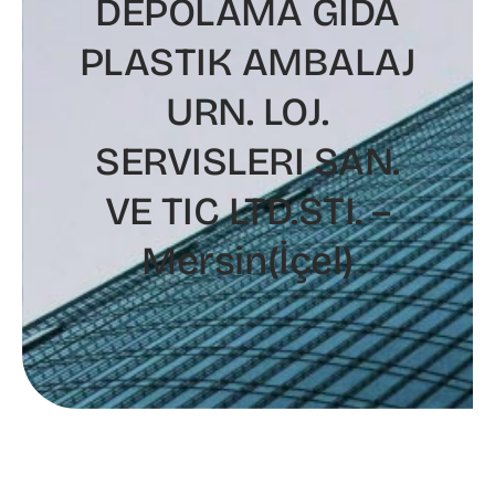
DEPOLAMA GIDA
PLASTIK AMBALAJ
URN. LOJ.
SERVISLERI SAN.
VE TIC LTD.STI. –
Mersin(İçel)