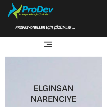
Skip
to
content
PROFESYONELLER İÇİN ÇÖZÜMLER …
ELGINSAN
NARENCIYE