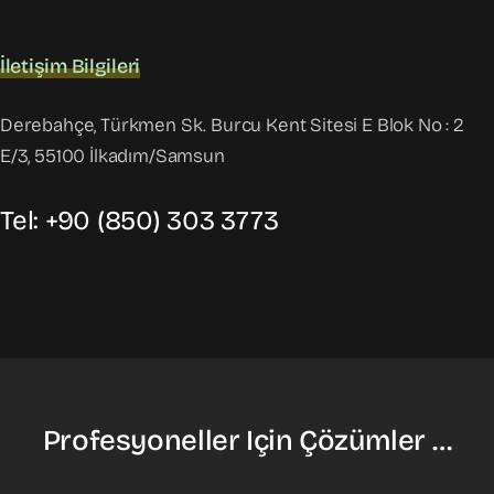
İletişim Bilgileri
Derebahçe, Türkmen Sk. Burcu Kent Sitesi E Blok No : 2
E/3, 55100 İlkadım/Samsun
Tel: +90 (850) 303 3773
Profesyoneller Için Çözümler …