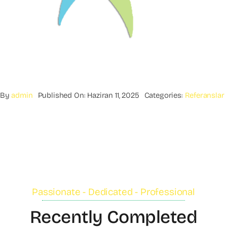
By
admin
Published On: Haziran 11, 2025
Categories:
Referanslar
Passionate - Dedicated - Professional
Recently Completed