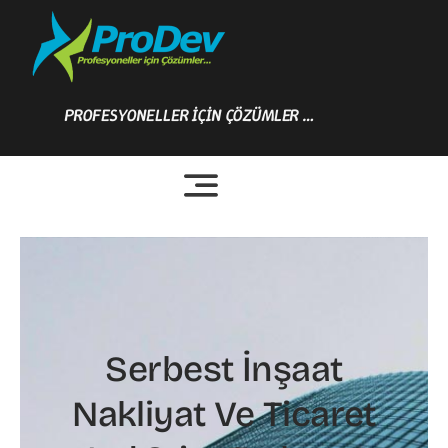
Skip
to
content
PROFESYONELLER İÇİN ÇÖZÜMLER …
Serbest İnşaat
Nakliyat Ve Ticaret