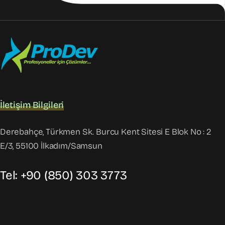
İletişim Bilgileri
Derebahçe, Türkmen Sk. Burcu Kent Sitesi E Blok No : 2
E/3, 55100 İlkadım/Samsun
Tel: +90 (850) 303 3773