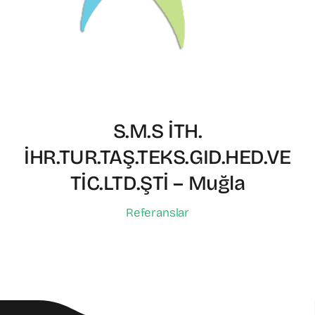
S.M.S İTH.
İHR.TUR.TAŞ.TEKS.GID.HED.VE
TİC.LTD.ŞTİ – Muğla
Referanslar