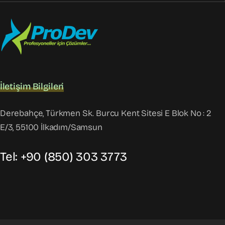
İletişim Bilgileri
Derebahçe, Türkmen Sk. Burcu Kent Sitesi E Blok No : 2
E/3, 55100 İlkadım/Samsun
Tel: +90 (850) 303 3773