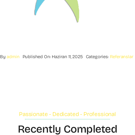
By
admin
Published On: Haziran 11, 2025
Categories:
Referanslar
Passionate - Dedicated - Professional
Recently Completed