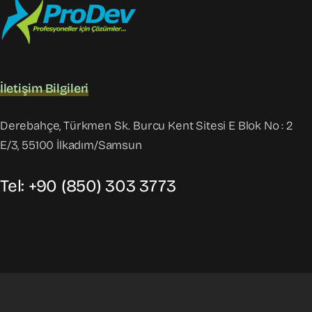
İletişim Bilgileri
Derebahçe, Türkmen Sk. Burcu Kent Sitesi E Blok No : 2
E/3, 55100 İlkadım/Samsun
Tel: +90 (850) 303 3773