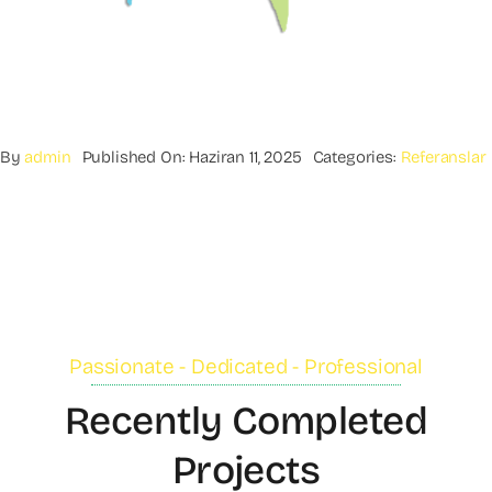
By
admin
Published On: Haziran 11, 2025
Categories:
Referanslar
Passionate - Dedicated - Professional
Recently Completed
Projects