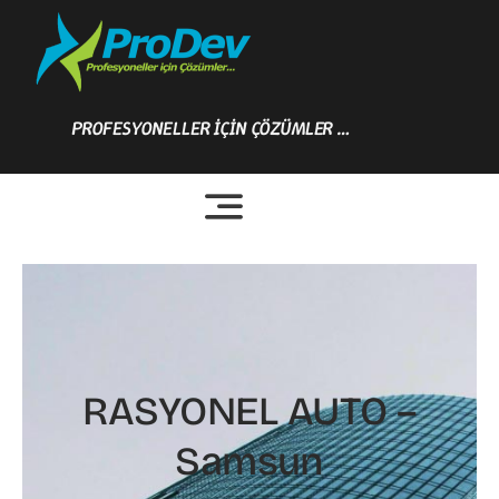
Skip
to
content
PROFESYONELLER İÇİN ÇÖZÜMLER …
RASYONEL AUTO –
Samsun