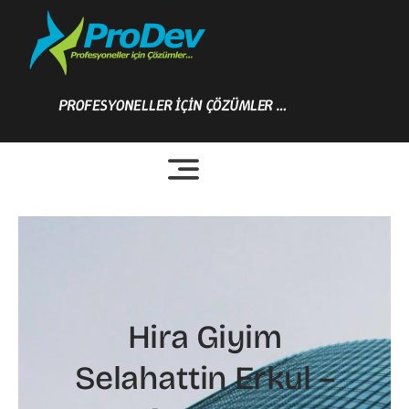
Skip
to
content
PROFESYONELLER İÇİN ÇÖZÜMLER …
Hira Giyim
Selahattin Erkul –