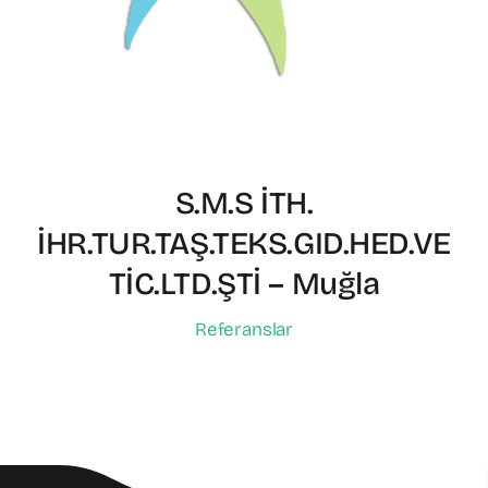
S.M.S İTH.
İHR.TUR.TAŞ.TEKS.GID.HED.VE
TİC.LTD.ŞTİ – Muğla
Referanslar