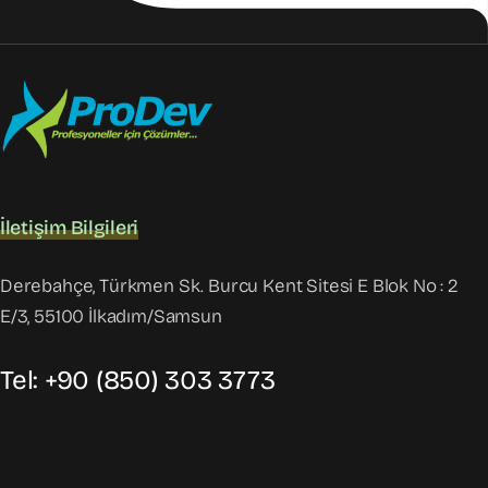
İletişim Bilgileri
Derebahçe, Türkmen Sk. Burcu Kent Sitesi E Blok No : 2
E/3, 55100 İlkadım/Samsun
Tel: +90 (850) 303 3773