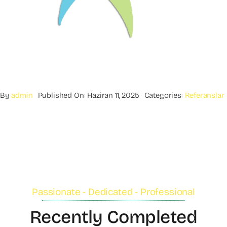
By
admin
Published On: Haziran 11, 2025
Categories:
Referanslar
Passionate - Dedicated - Professional
Recently Completed