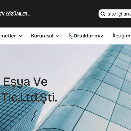
Search
ÇİN ÇÖZÜMLER …
for:
zmetler
Kurumsal
İş Ortaklarımız
İletişim
 Eşya Ve
ic.Ltd.Şti.