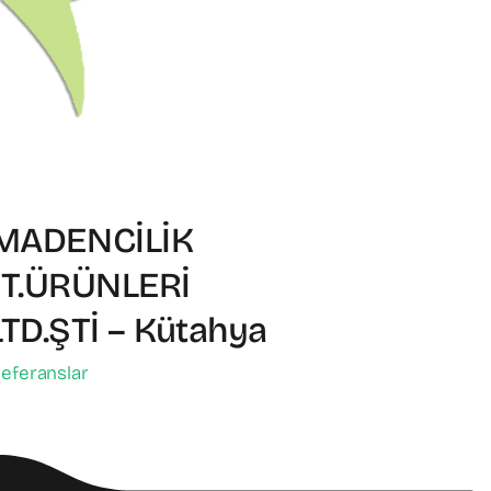
 MADENCİLİK
T.ÜRÜNLERİ
TD.ŞTİ – Kütahya
eferanslar