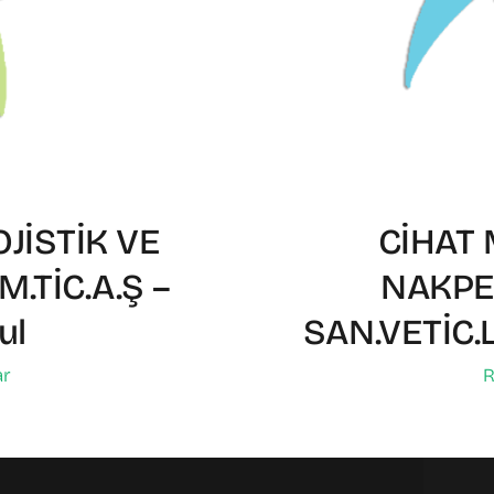
JİSTİK VE
CİHAT
.TİC.A.Ş –
NAKPE
ul
SAN.VETİC.L
ar
R