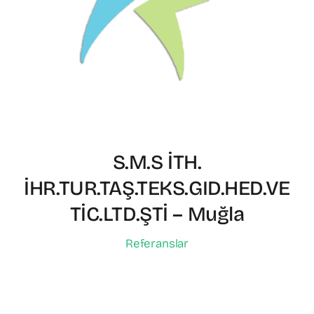
S.M.S İTH.
İHR.TUR.TAŞ.TEKS.GID.HED.VE
TİC.LTD.ŞTİ – Muğla
Referanslar