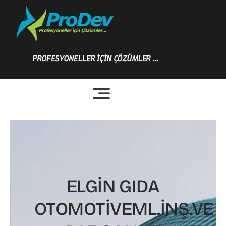
Skip
to
content
PROFESYONELLER İÇİN ÇÖZÜMLER …
ELGİN GIDA
OTOMOTİVEML.İNŞ.VE