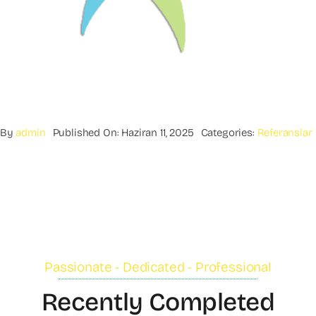
By
admin
Published On: Haziran 11, 2025
Categories:
Referanslar
Passionate - Dedicated - Professional
Recently Completed