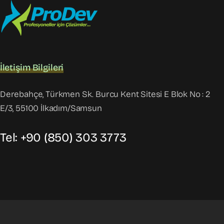
İletişim Bilgileri
Derebahçe, Türkmen Sk. Burcu Kent Sitesi E Blok No : 2
E/3, 55100 İlkadım/Samsun
Tel: +90 (850) 303 3773