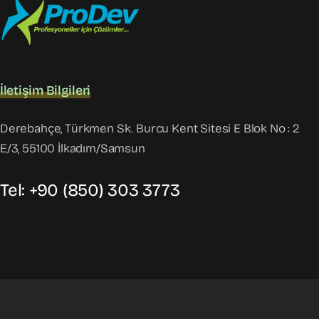
İletişim Bilgileri
Derebahçe, Türkmen Sk. Burcu Kent Sitesi E Blok No : 2
E/3, 55100 İlkadım/Samsun
Tel: +90 (850) 303 3773