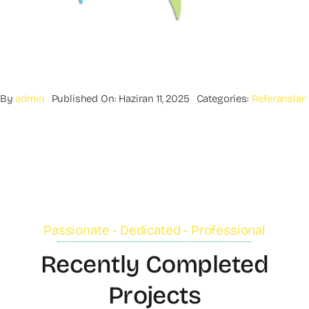
By
admin
Published On: Haziran 11, 2025
Categories:
Referanslar
Passionate - Dedicated - Professional
Recently Completed
Projects