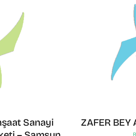
nşaat Sanayi
ZAFER BEY 
rketi – Samsun
R