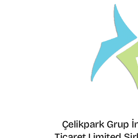
Çelikpark Grup İ
Ticaret Limited Şi