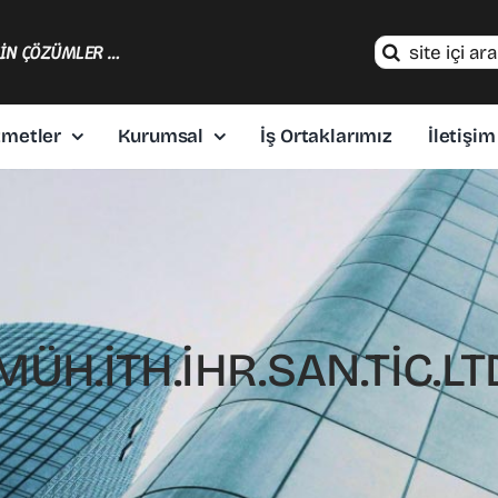
Search
ÇİN ÇÖZÜMLER …
for:
zmetler
Kurumsal
İş Ortaklarımız
İletişim
ÜH.İTH.İHR.SAN.TİC.LTD