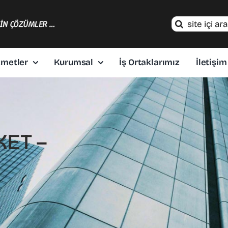
Search
ÇİN ÇÖZÜMLER …
for:
zmetler
Kurumsal
İş Ortaklarımız
İletişim
ET –