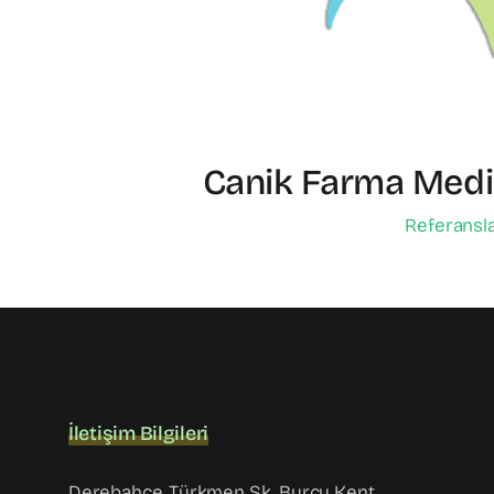
Canik Farma Medi
Referansl
İletişim Bilgileri
Derebahçe, Türkmen Sk. Burcu Kent