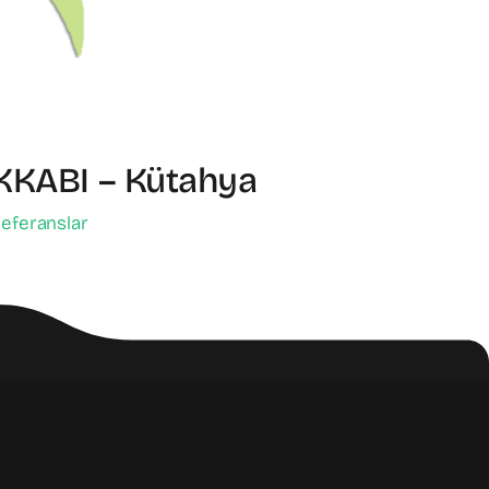
KKABI – Kütahya
eferanslar