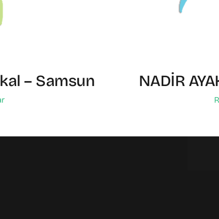
kal – Samsun
NADİR AYA
ar
R