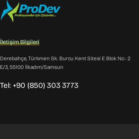
İletişim Bilgileri
Derebahçe, Türkmen Sk. Burcu Kent Sitesi E Blok No : 2
E/3, 55100 İlkadım/Samsun
Tel: +90 (850) 303 3773