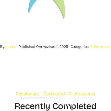
By
admin
Published On: Haziran 11, 2025
Categories:
Referanslar
Passionate - Dedicated - Professional
Recently Completed