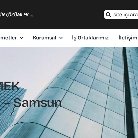
Search
ÇİN ÇÖZÜMLER …
for:
zmetler
Kurumsal
İş Ortaklarımız
İletişim
MEK
İ – Samsun