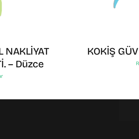
 NAKLİYAT
KOKİŞ GÜV
İ. – Düzce
R
ar