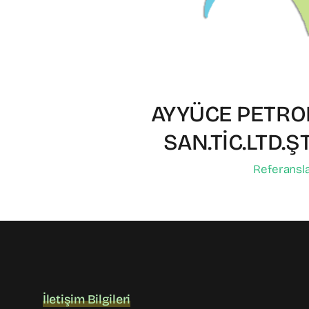
AYYÜCE PETROL
SAN.TİC.LTD.ŞT
Referansl
İletişim Bilgileri