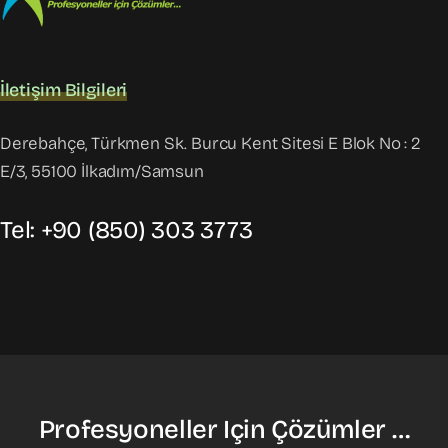
İletişim Bilgileri
Derebahçe, Türkmen Sk. Burcu Kent Sitesi E Blok No : 2
E/3, 55100 İlkadım/Samsun
Tel: +90 (850) 303 3773
Profesyoneller Için Çözümler …