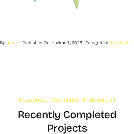
By
admin
Published On: Haziran 11, 2025
Categories:
Referanslar
Passionate - Dedicated - Professional
Recently Completed
Projects