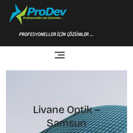
Skip
to
content
PROFESYONELLER İÇİN ÇÖZÜMLER …
Livane Optik –
Samsun