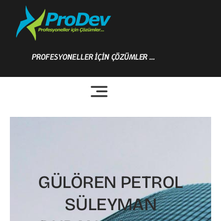
Skip
to
content
PROFESYONELLER İÇİN ÇÖZÜMLER …
GÜLÖREN PETROL
SÜLEYMAN