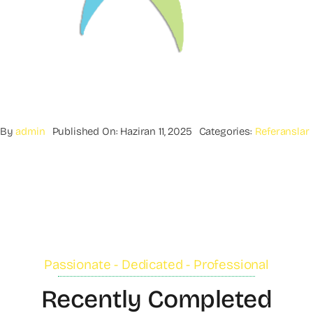
By
admin
Published On: Haziran 11, 2025
Categories:
Referanslar
Passionate - Dedicated - Professional
Recently Completed