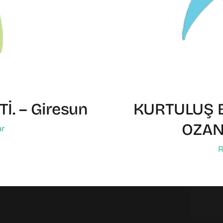
Tİ. – Giresun
KURTULUŞ B
OZAN
ar
R