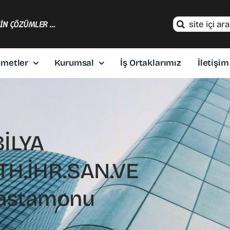
Search
ÇİN ÇÖZÜMLER …
for:
zmetler
Kurumsal
İş Ortaklarımız
İletişim
İLYA
İTH.İHR.SAN.VE
 Kastamonu