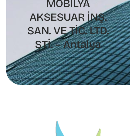
MOBİLYA
AKSESUAR İNŞ.
SAN. VE TİC. LTD.
ŞTİ. – Antalya