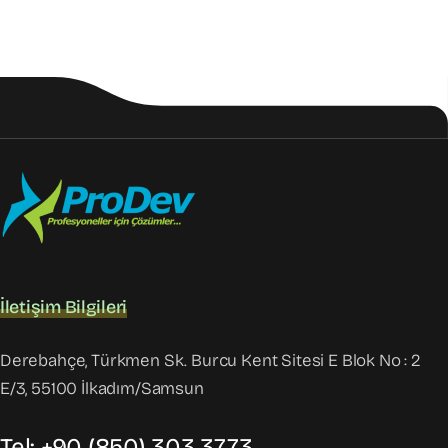
İletişim Bilgileri
Derebahçe, Türkmen Sk. Burcu Kent Sitesi E Blok No : 2
E/3, 55100 İlkadım/Samsun
Tel: +90 (850) 303 3773