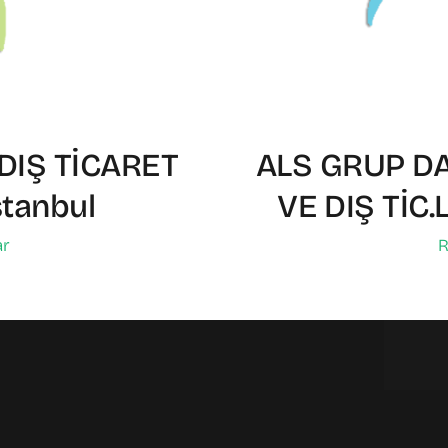
DIŞ TİCARET
ALS GRUP DA
stanbul
VE DIŞ TİC.
ar
R