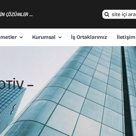
Search
ÇİN ÇÖZÜMLER …
for:
zmetler
Kurumsal
İş Ortaklarımız
İletişim
TİV –