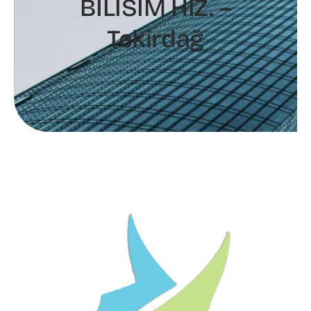
BİLİSİM HİZ. –
Tekirdağ