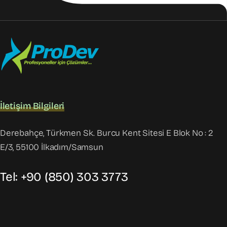
İletişim Bilgileri
Derebahçe, Türkmen Sk. Burcu Kent Sitesi E Blok No : 2
E/3, 55100 İlkadım/Samsun
Tel: +90 (850) 303 3773