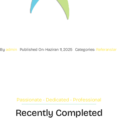
By
admin
Published On: Haziran 11, 2025
Categories:
Referanslar
Passionate - Dedicated - Professional
Recently Completed