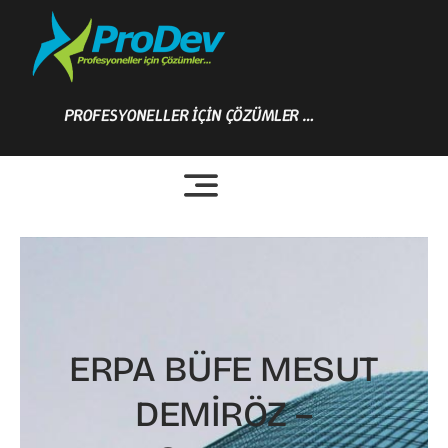
Skip
to
content
PROFESYONELLER İÇİN ÇÖZÜMLER …
ERPA BÜFE MESUT
DEMİRÖZ –