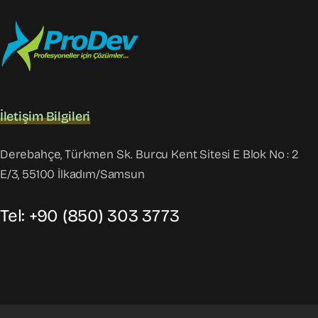
İletişim Bilgileri
Derebahçe, Türkmen Sk. Burcu Kent Sitesi E Blok No : 2
E/3, 55100 İlkadım/Samsun
Tel: +90 (850) 303 3773