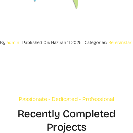
By
admin
Published On: Haziran 11, 2025
Categories:
Referanslar
Passionate - Dedicated - Professional
Recently Completed
Projects