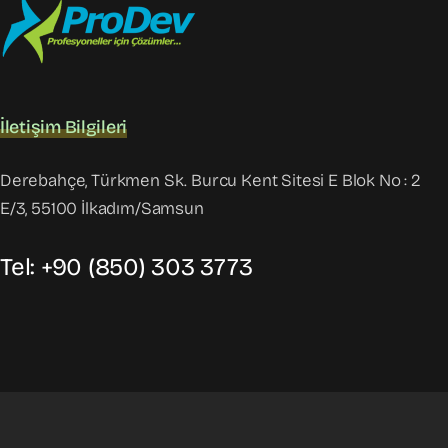
İletişim Bilgileri
Derebahçe, Türkmen Sk. Burcu Kent Sitesi E Blok No : 2
E/3, 55100 İlkadım/Samsun
Tel: +90 (850) 303 3773