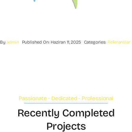
By
admin
Published On: Haziran 11, 2025
Categories:
Referanslar
Passionate - Dedicated - Professional
Recently Completed
Projects