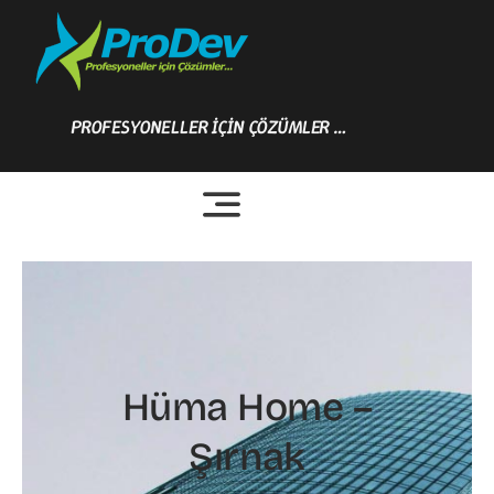
Skip
to
content
PROFESYONELLER İÇİN ÇÖZÜMLER …
Hüma Home –
Şırnak