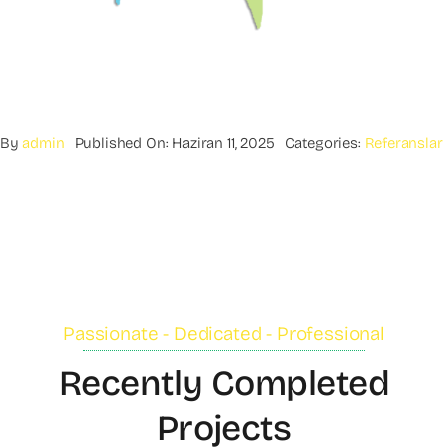
By
admin
Published On: Haziran 11, 2025
Categories:
Referanslar
Passionate - Dedicated - Professional
Recently Completed
Projects