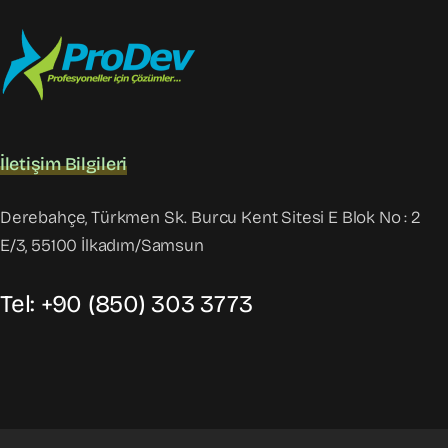
İletişim Bilgileri
Derebahçe, Türkmen Sk. Burcu Kent Sitesi E Blok No : 2
E/3, 55100 İlkadım/Samsun
Tel: +90 (850) 303 3773