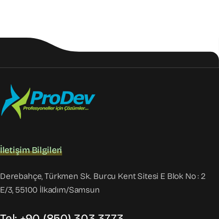
İletişim Bilgileri
Derebahçe, Türkmen Sk. Burcu Kent Sitesi E Blok No : 2
E/3, 55100 İlkadım/Samsun
Tel: +90 (850) 303 3773