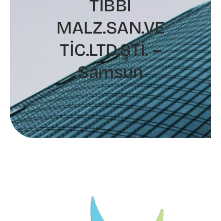
TIBBİ
MALZ.SAN.VE
TİC.LTD.ŞTİ. –
Samsun