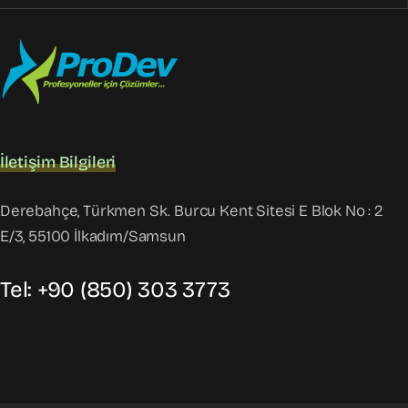
İletişim Bilgileri
Derebahçe, Türkmen Sk. Burcu Kent Sitesi E Blok No : 2
E/3, 55100 İlkadım/Samsun
Tel: +90 (850) 303 3773