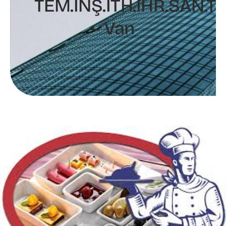
TEM.İNŞ.İTH.İHR.SAN.TİC
– Van