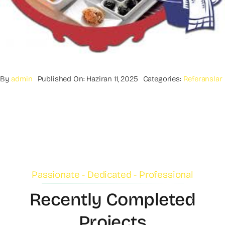
By
admin
Published On: Haziran 11, 2025
Categories:
Referanslar
Passionate - Dedicated - Professional
Recently Completed
Projects