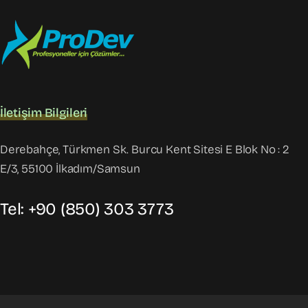
İletişim Bilgileri
Derebahçe, Türkmen Sk. Burcu Kent Sitesi E Blok No : 2
E/3, 55100 İlkadım/Samsun
Tel: +90 (850) 303 3773