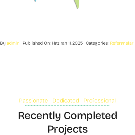
By
admin
Published On: Haziran 11, 2025
Categories:
Referanslar
Passionate - Dedicated - Professional
Recently Completed
Projects