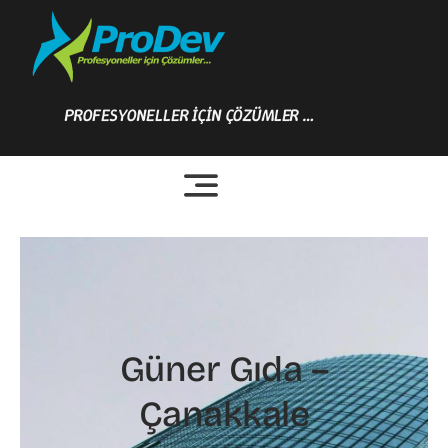
Skip
to
content
PROFESYONELLER İÇİN ÇÖZÜMLER …
Güner Gıda –
Çanakkale