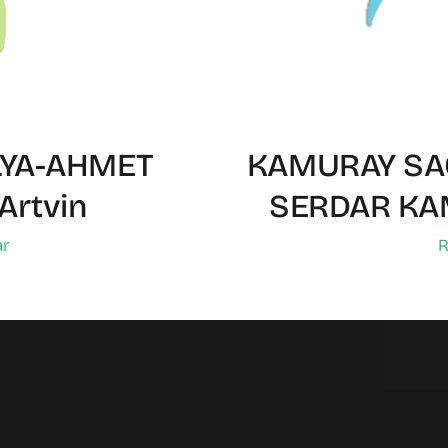
LYA-AHMET
KAMURAY SAĞ
Artvin
SERDAR KA
ar
R