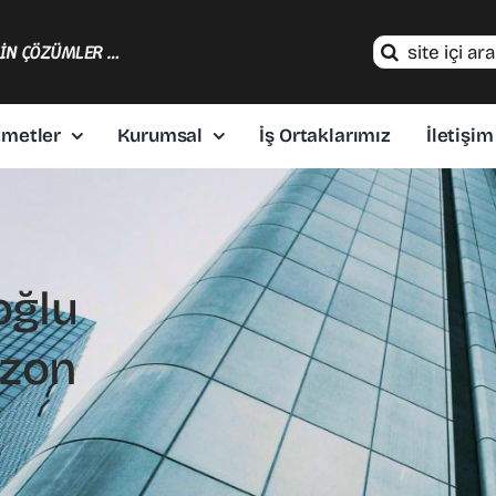
Search
ÇİN ÇÖZÜMLER …
for:
zmetler
Kurumsal
İş Ortaklarımız
İletişim
oğlu
bzon