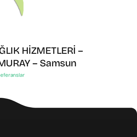
LIK HİZMETLERİ –
MURAY – Samsun
eferanslar