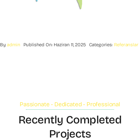
By
admin
Published On: Haziran 11, 2025
Categories:
Referanslar
Passionate - Dedicated - Professional
Recently Completed
Projects