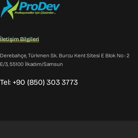
İletişim Bilgileri
Derebahçe, Türkmen Sk. Burcu Kent Sitesi E Blok No : 2
E/3, 55100 İlkadım/Samsun
Tel: +90 (850) 303 3773