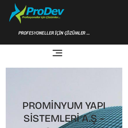
Skip
to
content
PROFESYONELLER İÇİN ÇÖZÜMLER …
PROMİNYUM YAPI
SİSTEMLERİ A.Ş –