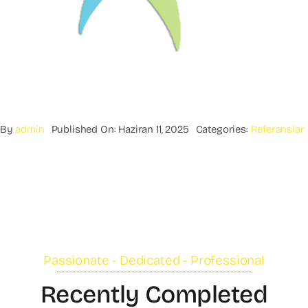
By
admin
Published On: Haziran 11, 2025
Categories:
Referanslar
Passionate - Dedicated - Professional
Recently Completed