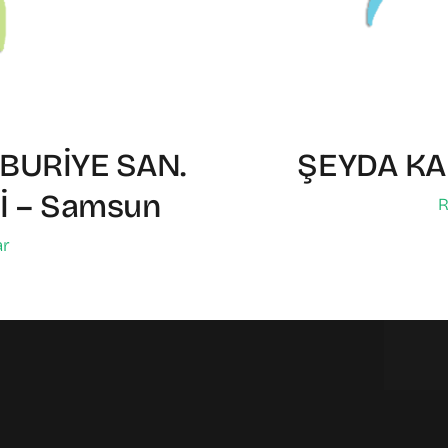
BURİYE SAN.
ŞEYDA KAR
Tİ – Samsun
R
ar