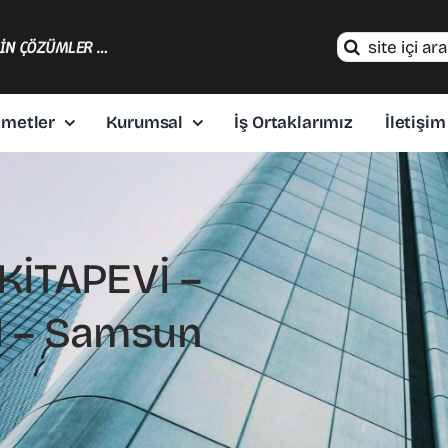
Search
ÇİN ÇÖZÜMLER …
for:
zmetler
Kurumsal
İş Ortaklarımız
İletişim
KİTAPEVİ –
N – Samsun