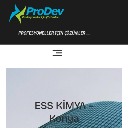
Skip
to
content
PROFESYONELLER İÇİN ÇÖZÜMLER …
ESS KİMYA –
Konya