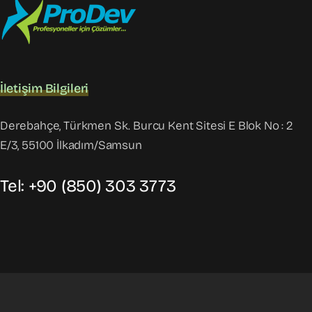
İletişim Bilgileri
Derebahçe, Türkmen Sk. Burcu Kent Sitesi E Blok No : 2
E/3, 55100 İlkadım/Samsun
Tel: +90 (850) 303 3773