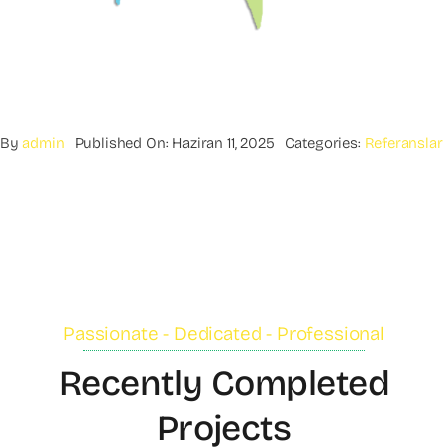
By
admin
Published On: Haziran 11, 2025
Categories:
Referanslar
Passionate - Dedicated - Professional
Recently Completed
Projects