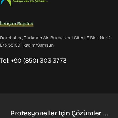
İletişim Bilgileri
Derebahçe, Türkmen Sk. Burcu Kent Sitesi E Blok No : 2
E/3, 55100 İlkadım/Samsun
Tel: +90 (850) 303 3773
Profesyoneller Için Çözümler …