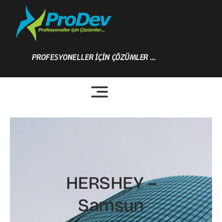
Skip
to
content
PROFESYONELLER İÇİN ÇÖZÜMLER …
HERSHEY –
Samsun