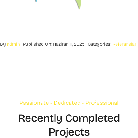
By
admin
Published On: Haziran 11, 2025
Categories:
Referanslar
Passionate - Dedicated - Professional
Recently Completed
Projects