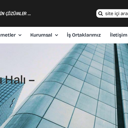
Search
ÇİN ÇÖZÜMLER …
for:
zmetler
Kurumsal
İş Ortaklarımız
İletişim
 Halı –