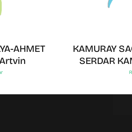
LYA-AHMET
KAMURAY SAĞ
Artvin
SERDAR KA
ar
R