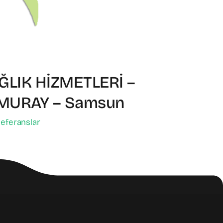
LIK HİZMETLERİ –
MURAY – Samsun
eferanslar