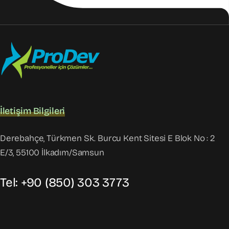
İletişim Bilgileri
Derebahçe, Türkmen Sk. Burcu Kent Sitesi E Blok No : 2
E/3, 55100 İlkadım/Samsun
Tel: +90 (850) 303 3773