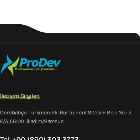
İletişim Bilgileri
Derebahçe, Türkmen Sk. Burcu Kent Sitesi E Blok No : 2
E/3, 55100 İlkadım/Samsun
Tel: +90 (850) 303 3773