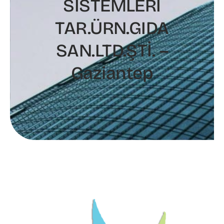
SİSTEMLERİ
TAR.ÜRN.GIDA
SAN.LTD.ŞTİ. –
Gaziantep