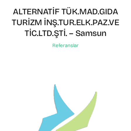
ALTERNATİF TÜK.MAD.GIDA
TURİZM İNŞ.TUR.ELK.PAZ.VE
TİC.LTD.ŞTİ. – Samsun
Referanslar