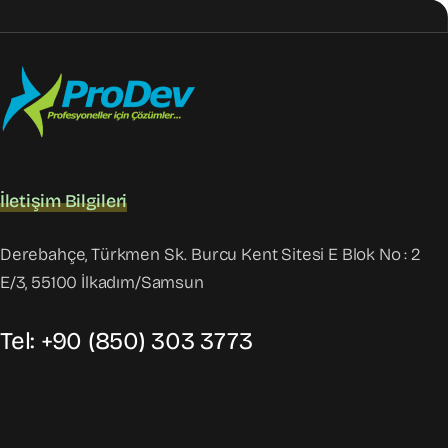
İletişim Bilgileri
Derebahçe, Türkmen Sk. Burcu Kent Sitesi E Blok No : 2
E/3, 55100 İlkadım/Samsun
Tel: +90 (850) 303 3773