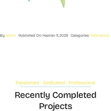
By
admin
Published On: Haziran 11, 2025
Categories:
Referanslar
Passionate - Dedicated - Professional
Recently Completed
Projects