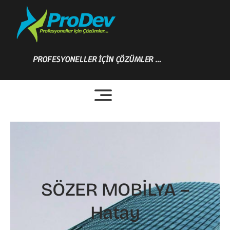
Skip
to
content
PROFESYONELLER İÇİN ÇÖZÜMLER …
SÖZER MOBİLYA –
Hatay