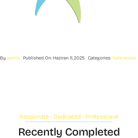
By
admin
Published On: Haziran 11, 2025
Categories:
Referanslar
Passionate - Dedicated - Professional
Recently Completed