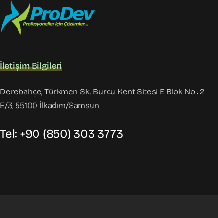
İletişim Bilgileri
Derebahçe, Türkmen Sk. Burcu Kent Sitesi E Blok No : 2
E/3, 55100 İlkadım/Samsun
Tel: +90 (850) 303 3773