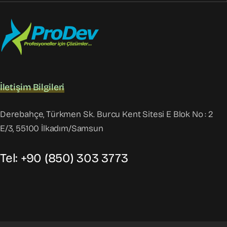
İletişim Bilgileri
Derebahçe, Türkmen Sk. Burcu Kent Sitesi E Blok No : 2
E/3, 55100 İlkadım/Samsun
Tel: +90 (850) 303 3773