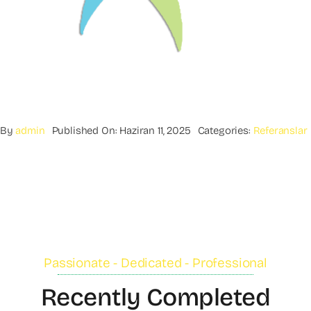
By
admin
Published On: Haziran 11, 2025
Categories:
Referanslar
Passionate - Dedicated - Professional
Recently Completed