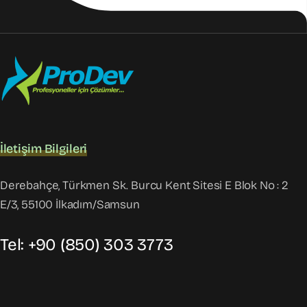
İletişim Bilgileri
Derebahçe, Türkmen Sk. Burcu Kent Sitesi E Blok No : 2
E/3, 55100 İlkadım/Samsun
Tel: +90 (850) 303 3773