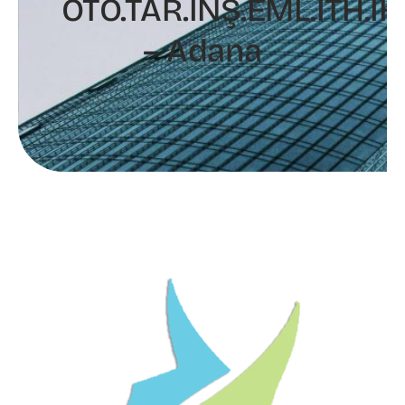
OTO.TAR.İNŞ.EML.İTH.İHR
– Adana