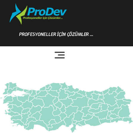
Skip
to
content
PROFESYONELLER İÇİN ÇÖZÜMLER …