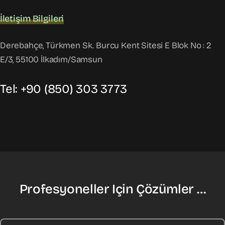
İletişim Bilgileri
Derebahçe, Türkmen Sk. Burcu Kent Sitesi E Blok No : 2
E/3, 55100 İlkadım/Samsun
Tel: +90 (850) 303 3773
Profesyoneller Için Çözümler …