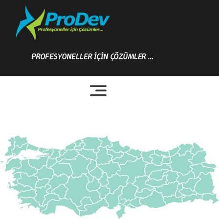
Skip
to
content
PROFESYONELLER İÇİN ÇÖZÜMLER …